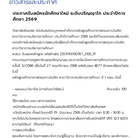
ข่าวสารและประกาศ
ประกาศรับสมัครนักศึกษาใหม่ ระดับปริญญาโท ประจำปีการ
ศึกษา 2569
วิทยาลัยสันตพล เปิดรับสมัครบุคคลเข้าศึกษาหลักสูตรศึกษาศาสตรมหาบัณฑิต
สาขาวิชาการบริหารการศึกษา ประจำปีการศึกษา 2569 และได้กำหนดรายละเอียดหลัก
เกณฑ์การรับสมัครและการสอบคัดเลือกเข้าศึกษาหลักสูตรศึกษาศาสตรมหาบัณฑิต
สาขาวิชาการบริหารการศึกษา
สปอว. รับรองหลักสูตร รหัสอ้างอิง 25531101100787_2100_IP
คณะกรรมการคุรุสภารับรองปริญญาและประกาศนียบัตรทางการศึกษาในการประชุม
ครั้งที่ 12/2568 เมื่อวันที่ 27 พฤศจิกายน 2568 รหัสรับรอง 4877 มีรายละเอียดดังต่อ
ไปนี้
หลักสูตรศึกษาศาสตรมหาบัณฑิต สาขาวิชาการบริหารการศึกษา มี 1 แผน ดังนี้
- แผนแบบวิชาชีพ (การค้นคว้าอิสระ) จำนวนรับ 100
คน
วิธีการสมัคร ระยะเวลาการสมัคร
-สมัครเรียนผ่านระบบสมัครเรียนออนไลน์ได้ที่เว็บไซต์วิทยาลัยสันตพล
-เปิดรับสมัคร ตั้งแต่วันศุกร์ที่ 19 มิถุนายน 2569 เป็นต้นไป เวลา 8.30 - 16.00 น.
ทุกวันไม่เว้นวันหยุดราชการ โทรสอบถามรายละเอียดการรับสมัครได้ที่ 093 323 6203
อาจารย์มิลินท์ ศิรินทร์กัญญา
การสอบคัดเลือก
สอบสัมภาษณ์ โดยการสอบวัดความรู้พื้นฐาน วัดแววความเป็นผู้บริหาร และพิจารณา