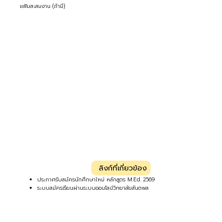
แฟ้มสะสมงาน (ถ้ามี)
ลิงก์ที่เกี่ยวข้อง
ประกาศรับสมัครนักศึกษาใหม่ หลักสูตร M.Ed. 2569
ระบบสมัครเรียนผ่านระบบออนไลน์วิทยาลัยสันตพล